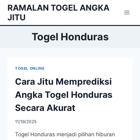
Skip
RAMALAN TOGEL ANGKA
to
JITU
content
Togel Honduras
TOGEL ONLINE
Cara Jitu Memprediksi
Angka Togel Honduras
Secara Akurat
11/19/2025
Togel Honduras menjadi pilihan hiburan