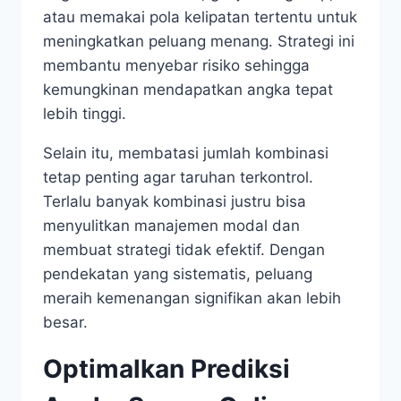
atau memakai pola kelipatan tertentu untuk
meningkatkan peluang menang. Strategi ini
membantu menyebar risiko sehingga
kemungkinan mendapatkan angka tepat
lebih tinggi.
Selain itu, membatasi jumlah kombinasi
tetap penting agar taruhan terkontrol.
Terlalu banyak kombinasi justru bisa
menyulitkan manajemen modal dan
membuat strategi tidak efektif. Dengan
pendekatan yang sistematis, peluang
meraih kemenangan signifikan akan lebih
besar.
Optimalkan Prediksi