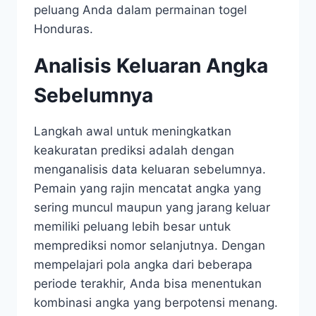
peluang Anda dalam permainan togel
Honduras.
Analisis Keluaran Angka
Sebelumnya
Langkah awal untuk meningkatkan
keakuratan prediksi adalah dengan
menganalisis data keluaran sebelumnya.
Pemain yang rajin mencatat angka yang
sering muncul maupun yang jarang keluar
memiliki peluang lebih besar untuk
memprediksi nomor selanjutnya. Dengan
mempelajari pola angka dari beberapa
periode terakhir, Anda bisa menentukan
kombinasi angka yang berpotensi menang.