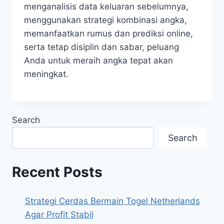
menganalisis data keluaran sebelumnya,
menggunakan strategi kombinasi angka,
memanfaatkan rumus dan prediksi online,
serta tetap disiplin dan sabar, peluang
Anda untuk meraih angka tepat akan
meningkat.
Search
Search
Recent Posts
Strategi Cerdas Bermain Togel Netherlands
Agar Profit Stabil