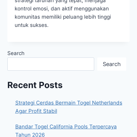
strategi taruhan yang tepat, menjaga
kontrol emosi, dan aktif menggunakan
komunitas memiliki peluang lebih tinggi
untuk sukses.
Search
Search
Recent Posts
Strategi Cerdas Bermain Togel Netherlands
Agar Profit Stabil
Bandar Togel California Pools Terpercaya
Tahun 2026