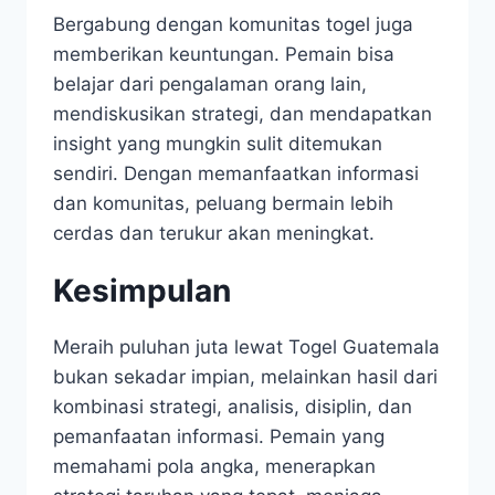
Bergabung dengan komunitas togel juga
memberikan keuntungan. Pemain bisa
belajar dari pengalaman orang lain,
mendiskusikan strategi, dan mendapatkan
insight yang mungkin sulit ditemukan
sendiri. Dengan memanfaatkan informasi
dan komunitas, peluang bermain lebih
cerdas dan terukur akan meningkat.
Kesimpulan
Meraih puluhan juta lewat Togel Guatemala
bukan sekadar impian, melainkan hasil dari
kombinasi strategi, analisis, disiplin, dan
pemanfaatan informasi. Pemain yang
memahami pola angka, menerapkan