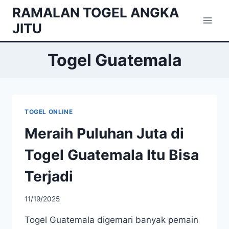
Skip
RAMALAN TOGEL ANGKA
to
JITU
content
Togel Guatemala
TOGEL ONLINE
Meraih Puluhan Juta di
Togel Guatemala Itu Bisa
Terjadi
11/19/2025
Togel Guatemala digemari banyak pemain