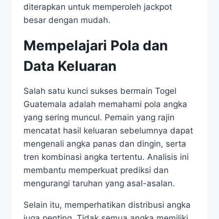
diterapkan untuk memperoleh jackpot
besar dengan mudah.
Mempelajari Pola dan
Data Keluaran
Salah satu kunci sukses bermain Togel
Guatemala adalah memahami pola angka
yang sering muncul. Pemain yang rajin
mencatat hasil keluaran sebelumnya dapat
mengenali angka panas dan dingin, serta
tren kombinasi angka tertentu. Analisis ini
membantu memperkuat prediksi dan
mengurangi taruhan yang asal-asalan.
Selain itu, memperhatikan distribusi angka
juga penting. Tidak semua angka memiliki