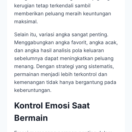
kerugian tetap terkendali sambil
memberikan peluang meraih keuntungan
maksimal.
Selain itu, variasi angka sangat penting.
Menggabungkan angka favorit, angka acak,
dan angka hasil analisis pola keluaran
sebelumnya dapat meningkatkan peluang
menang. Dengan strategi yang sistematis,
permainan menjadi lebih terkontrol dan
kemenangan tidak hanya bergantung pada
keberuntungan.
Kontrol Emosi Saat
Bermain