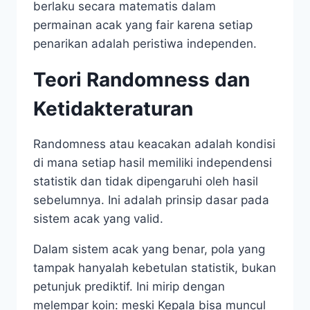
berlaku secara matematis dalam
permainan acak yang fair karena setiap
penarikan adalah peristiwa independen.
Teori Randomness dan
Ketidakteraturan
Randomness atau keacakan adalah kondisi
di mana setiap hasil memiliki independensi
statistik dan tidak dipengaruhi oleh hasil
sebelumnya. Ini adalah prinsip dasar pada
sistem acak yang valid.
Dalam sistem acak yang benar, pola yang
tampak hanyalah kebetulan statistik, bukan
petunjuk prediktif. Ini mirip dengan
melempar koin: meski Kepala bisa muncul