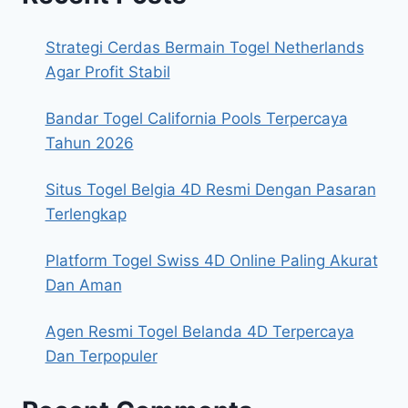
Strategi Cerdas Bermain Togel Netherlands
Agar Profit Stabil
Bandar Togel California Pools Terpercaya
Tahun 2026
Situs Togel Belgia 4D Resmi Dengan Pasaran
Terlengkap
Platform Togel Swiss 4D Online Paling Akurat
Dan Aman
Agen Resmi Togel Belanda 4D Terpercaya
Dan Terpopuler