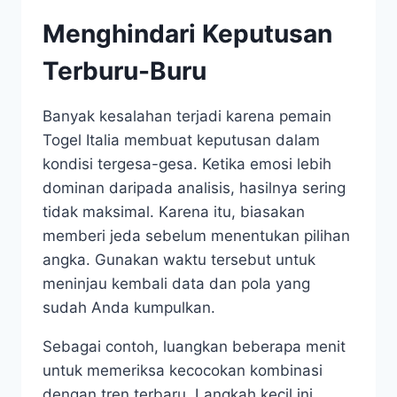
Menghindari Keputusan
Terburu-Buru
Banyak kesalahan terjadi karena pemain
Togel Italia membuat keputusan dalam
kondisi tergesa-gesa. Ketika emosi lebih
dominan daripada analisis, hasilnya sering
tidak maksimal. Karena itu, biasakan
memberi jeda sebelum menentukan pilihan
angka. Gunakan waktu tersebut untuk
meninjau kembali data dan pola yang
sudah Anda kumpulkan.
Sebagai contoh, luangkan beberapa menit
untuk memeriksa kecocokan kombinasi
dengan tren terbaru. Langkah kecil ini