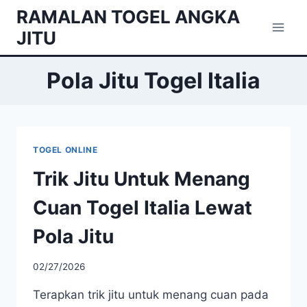
Skip
RAMALAN TOGEL ANGKA
to
JITU
content
Pola Jitu Togel Italia
TOGEL ONLINE
Trik Jitu Untuk Menang
Cuan Togel Italia Lewat
Pola Jitu
02/27/2026
Terapkan trik jitu untuk menang cuan pada