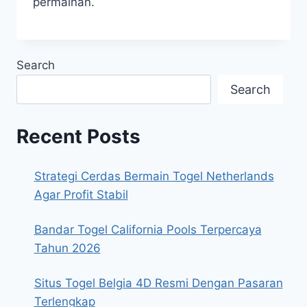
permainan.
Search
Search
Recent Posts
Strategi Cerdas Bermain Togel Netherlands
Agar Profit Stabil
Bandar Togel California Pools Terpercaya
Tahun 2026
Situs Togel Belgia 4D Resmi Dengan Pasaran
Terlengkap