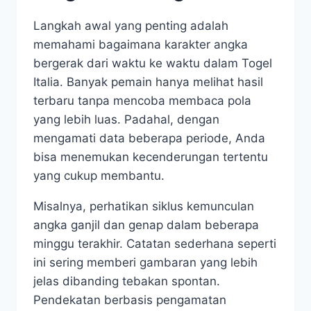
Langkah awal yang penting adalah
memahami bagaimana karakter angka
bergerak dari waktu ke waktu dalam Togel
Italia. Banyak pemain hanya melihat hasil
terbaru tanpa mencoba membaca pola
yang lebih luas. Padahal, dengan
mengamati data beberapa periode, Anda
bisa menemukan kecenderungan tertentu
yang cukup membantu.
Misalnya, perhatikan siklus kemunculan
angka ganjil dan genap dalam beberapa
minggu terakhir. Catatan sederhana seperti
ini sering memberi gambaran yang lebih
jelas dibanding tebakan spontan.
Pendekatan berbasis pengamatan