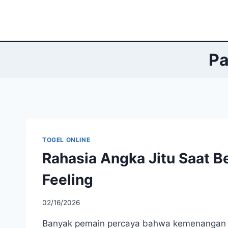
Skip
to
content
Pa
TOGEL ONLINE
Rahasia Angka Jitu Saat 
Feeling
02/16/2026
Banyak pemain percaya bahwa kemenangan 