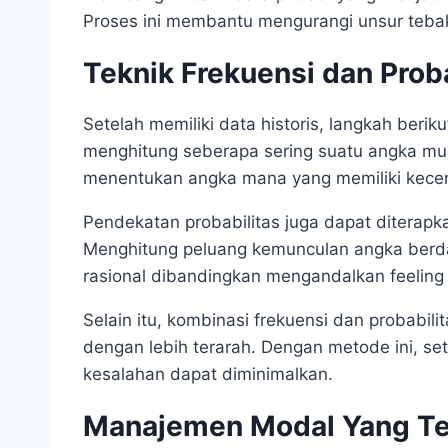
Proses ini membantu mengurangi unsur tebak
Teknik Frekuensi dan Proba
Setelah memiliki data historis, langkah beri
menghitung seberapa sering suatu angka mun
menentukan angka mana yang memiliki kecend
Pendekatan probabilitas juga dapat diterapk
Menghitung peluang kemunculan angka berda
rasional dibandingkan mengandalkan feeling 
Selain itu, kombinasi frekuensi dan probabi
dengan lebih terarah. Dengan metode ini, set
kesalahan dapat diminimalkan.
Manajemen Modal Yang T