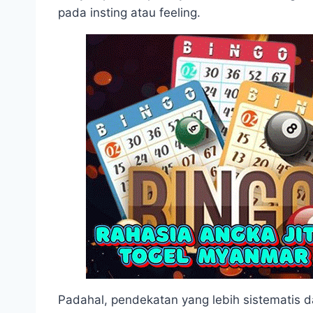
pada insting atau feeling.
Padahal, pendekatan yang lebih sistematis 