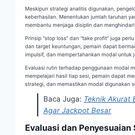
Meskipun strategi analitis digunakan, pengel
keberhasilan. Menentukan jumlah taruhan y
membantu menjaga disiplin dan menghindari 
Prinsip “stop loss” dan “take profit” juga p
dan target keuntungan, pemain dapat bermai
impulsif, dan mempertahankan modal untuk j
Evaluasi rutin terhadap penggunaan modal 
mempelajari hasil tiap sesi, pemain dapat m
strategi, dan memastikan modal digunakan s
Baca Juga:
Teknik Akurat 
Agar Jackpot Besar
Evaluasi dan Penyesuaian 