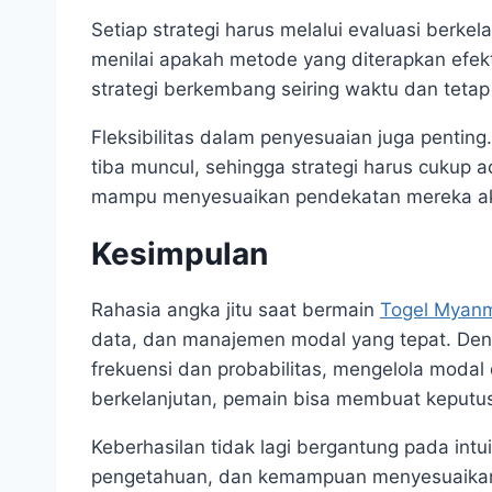
Setiap strategi harus melalui evaluasi berkel
menilai apakah metode yang diterapkan efekt
strategi berkembang seiring waktu dan teta
Fleksibilitas dalam penyesuaian juga penting
tiba muncul, sehingga strategi harus cukup
mampu menyesuaikan pendekatan mereka akan
Kesimpulan
Rahasia angka jitu saat bermain
Togel Myan
data, dan manajemen modal yang tepat. Den
frekuensi dan probabilitas, mengelola modal
berkelanjutan, pemain bisa membuat keputusa
Keberhasilan tidak lagi bergantung pada intu
pengetahuan, dan kemampuan menyesuaikan 