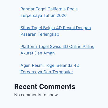
Bandar Togel California Pools
Terpercaya Tahun 2026
Situs Togel Belgia 4D Resmi Dengan
Pasaran Terlengkap
Platform Togel Swiss 4D Online Paling
Akurat Dan Aman
Agen Resmi Togel Belanda 4D
Terpercaya Dan Terpopuler
Recent Comments
No comments to show.