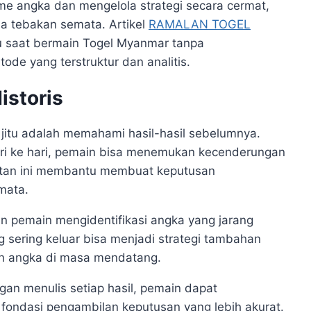
e angka dan mengelola strategi secara cermat,
a tebakan semata. Artikel
RAMALAN TOGEL
u saat bermain Togel Myanmar tanpa
de yang terstruktur dan analitis.
istoris
itu adalah memahami hasil-hasil sebelumnya.
ri ke hari, pemain bisa menemukan kecenderungan
atan ini membantu membuat keputusan
mata.
kan pemain mengidentifikasi angka yang jarang
sering keluar bisa menjadi strategi tambahan
n angka di masa mendatang.
gan menulis setiap hasil, pemain dapat
fondasi pengambilan keputusan yang lebih akurat.