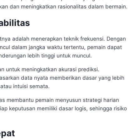
an dan meningkatkan rasionalitas dalam bermain.
bilitas
kutnya adalah menerapkan teknik frekuensi. Dengan
cul dalam jangka waktu tertentu, pemain dapat
erungan lebih tinggi untuk muncul.
an untuk meningkatkan akurasi prediksi.
sarkan data nyata memberikan dasar yang lebih
atau intuisi semata.
litas membantu pemain menyusun strategi harian
iap keputusan memiliki dasar logis, sehingga risiko
epat