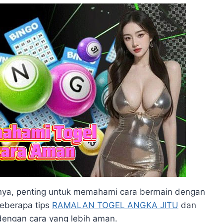
nnya, penting untuk memahami cara bermain dengan
beberapa tips
RAMALAN TOGEL ANGKA JITU
dan
dengan cara yang lebih aman.