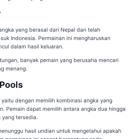
?
angka yang berasal dari Nepal dan telah
suk Indonesia. Permainan ini mengharuskan
ul dalam hasil keluaran.
tungan, banyak pemain yang berusaha mencari
ang menang.
 Pools
 yaitu dengan memilih kombinasi angka yang
n. Pemain dapat memilih antara angka dua hingga
 yang tersedia.
menunggu hasil undian untuk mengetahui apakah