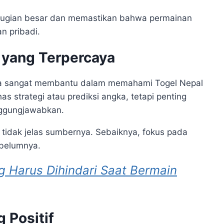
erugian besar dan memastikan bahwa permainan
 pribadi.
 yang Terpercaya
aya sangat membantu dalam memahami Togel Nepal
 strategi atau prediksi angka, tetapi penting
nggungjawabkan.
g tidak jelas sumbernya. Sebaiknya, fokus pada
ebelumnya.
g Harus Dihindari Saat Bermain
 Positif