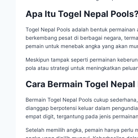
Apa Itu Togel Nepal Pools
Togel Nepal Pools adalah bentuk permainan 
berkembang pesat di berbagai negara, terma
pemain untuk menebak angka yang akan munc
Meskipun tampak seperti permainan keberun
pola atau strategi untuk meningkatkan pelu
Cara Bermain Togel Nepal
Bermain Togel Nepal Pools cukup sederhana,
dianggap berpotensi keluar dalam pengundia
empat digit, tergantung pada jenis permainan
Setelah memilih angka, pemain hanya perlu 