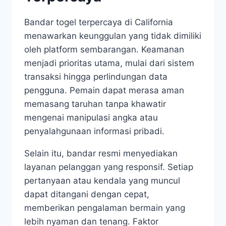
Bandar togel terpercaya di California
menawarkan keunggulan yang tidak dimiliki
oleh platform sembarangan. Keamanan
menjadi prioritas utama, mulai dari sistem
transaksi hingga perlindungan data
pengguna. Pemain dapat merasa aman
memasang taruhan tanpa khawatir
mengenai manipulasi angka atau
penyalahgunaan informasi pribadi.
Selain itu, bandar resmi menyediakan
layanan pelanggan yang responsif. Setiap
pertanyaan atau kendala yang muncul
dapat ditangani dengan cepat,
memberikan pengalaman bermain yang
lebih nyaman dan tenang. Faktor