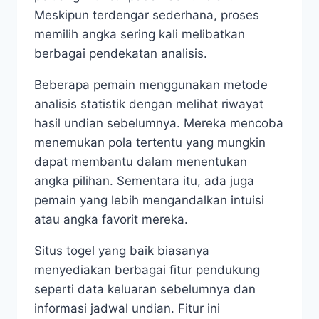
Meskipun terdengar sederhana, proses
memilih angka sering kali melibatkan
berbagai pendekatan analisis.
Beberapa pemain menggunakan metode
analisis statistik dengan melihat riwayat
hasil undian sebelumnya. Mereka mencoba
menemukan pola tertentu yang mungkin
dapat membantu dalam menentukan
angka pilihan. Sementara itu, ada juga
pemain yang lebih mengandalkan intuisi
atau angka favorit mereka.
Situs togel yang baik biasanya
menyediakan berbagai fitur pendukung
seperti data keluaran sebelumnya dan
informasi jadwal undian. Fitur ini