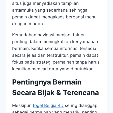
situs juga menyediakan tampilan
antarmuka yang sederhana sehingga
pemain dapat mengakses berbagai menu
dengan mudah.
Kemudahan navigasi menjadi faktor
penting dalam meningkatkan kenyamanan
bermain. Ketika semua informasi tersedia
secara jelas dan terstruktur, pemain dapat
fokus pada strategi permainan tanpa harus
kesulitan mencari data yang dibutuhkan.
Pentingnya Bermain
Secara Bijak & Terencana
Meskipun
togel Belgia 4D
sering dianggap
sebagai permainan yang menarik, penting