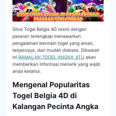
Situs Togel Belgia 4D resmi dengan
pasaran terlengkap menawarkan
pengalaman bermain togel yang aman,
terpercaya, dan mudah diakses. Dibawah
ini
RAMALAN TOGEL ANGKA JITU
akan
memberikan informasi menarik yang wajib
anda ketahui.
Mengenal Popularitas
Togel Belgia 4D di
Kalangan Pecinta Angka