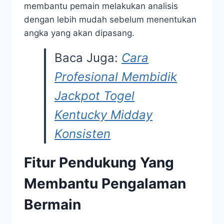
membantu pemain melakukan analisis
dengan lebih mudah sebelum menentukan
angka yang akan dipasang.
Baca Juga:
Cara
Profesional Membidik
Jackpot Togel
Kentucky Midday
Konsisten
Fitur Pendukung Yang
Membantu Pengalaman
Bermain