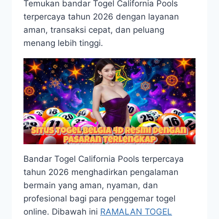
Temukan bandar Togel California Pools
terpercaya tahun 2026 dengan layanan
aman, transaksi cepat, dan peluang
menang lebih tinggi.
Bandar Togel California Pools terpercaya
tahun 2026 menghadirkan pengalaman
bermain yang aman, nyaman, dan
profesional bagi para penggemar togel
online. Dibawah ini
RAMALAN TOGEL